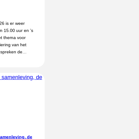
26 is er weer
m 15.00 uur en ’s
et thema voor
iering van het
espreken de…
samenleving, de