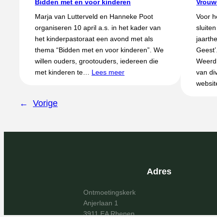
Bidden met en voor kinderen
Vrouw
Marja van Lutterveld en Hanneke Poot
Voor 
organiseren 10 april a.s. in het kader van
sluite
het kinderpastoraat een avond met als
jaarth
thema “Bidden met en voor kinderen”. We
Geest’
willen ouders, grootouders, iedereen die
Weerd 
met kinderen te…
Lees meer
van di
websi
←
Vorige
Adres
Ontmoetingskerk
Anjerlaan 1
3911 EA Rhenen