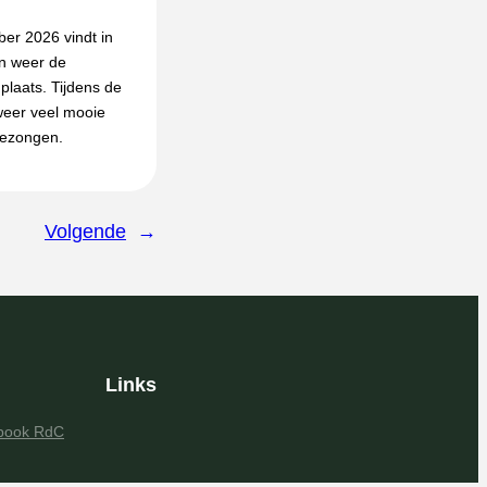
r 2026 vindt in
n weer de
 plaats. Tijdens de
weer veel mooie
gezongen.
Volgende
→
Links
book RdC