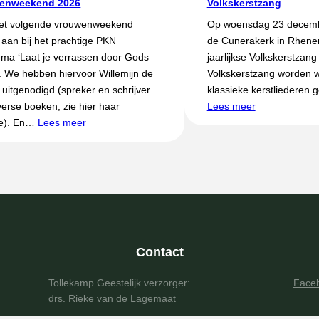
enweekend 2026
Volkskerstzang
het volgende vrouwenweekend
Op woensdag 23 decembe
n aan bij het prachtige PKN
de Cunerakerk in Rhene
ema ‘Laat je verrassen door Gods
jaarlijkse Volkskerstzang
. We hebben hiervoor Willemijn de
Volkskerstzang worden 
uitgenodigd (spreker en schrijver
klassieke kerstliederen 
verse boeken, zie hier haar
Lees meer
te). En…
Lees meer
Contact
Tollekamp Geestelijk verzorger:
Face
drs. Rieke van de Lagemaat