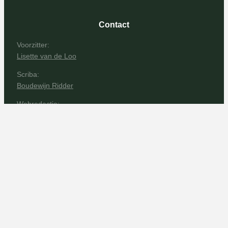
Contact
Voorzitter:
Lisette van de Loo
Scriba:
Boudewijn Ridder
Webredactie:
Henk de Jong
Kerkblad Onderweg
Vertrouwenspersonen:
email:
vertrouwenspersoon@pknrhenen.nl
Corien Hoogendoorn
Margreet Kalkman
Gerrit van Ommeren
Links