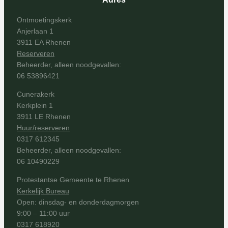
Ontmoetingskerk
Anjerlaan 1
3911 EA Rhenen
Reserveren
Beheerder, alleen noodgevallen:
06 53896421
Cunerakerk
Kerkplein 1
3911 LE Rhenen
Huur/reserveren
0317 612345
Beheerder, alleen noodgevallen:
06 10490229
Protestantse Gemeente te Rhenen
Kerkelijk Bureau
Open: dinsdag- en donderdagmorgen
9:00 – 11:00 uur
0317 618920